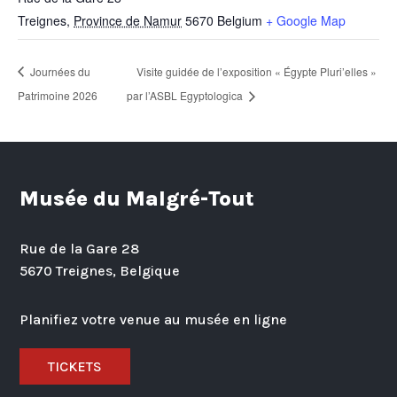
Treignes
,
Province de Namur
5670
Belgium
+ Google Map
Journées du
Visite guidée de l’exposition « Égypte Pluri’elles »
Patrimoine 2026
par l’ASBL Egyptologica
Musée du Malgré-Tout
Rue de la Gare 28
5670 Treignes, Belgique
Planifiez votre venue au musée en ligne
TICKETS