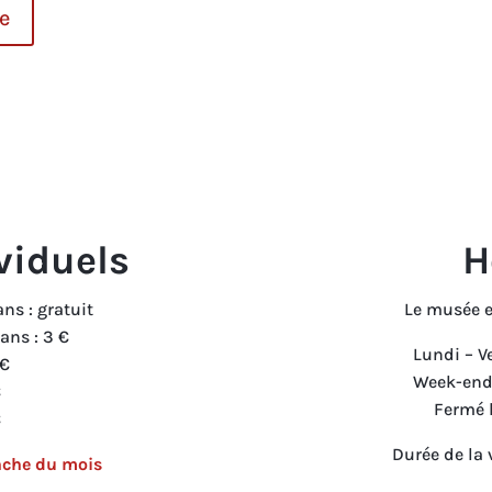
e
H
viduels
Le musée e
ns : gratuit
 ans : 3 €
Lundi – V
 €
Week-end 
€
Fermé l
€
Durée de la v
nche du mois