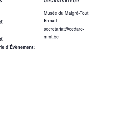
S
ORGANISATEUR
Musée du Malgré-Tout
E-mail
er
secretariat@cedarc-
mmt.be
er
rie d’Évènement: