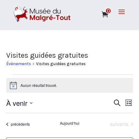
0
Visites guidées gratuites
Évènements
Visites guidées gratuites
Évènements
Aucun résultat trouvé.
Notice
À venir
Rech
Na
Recherche
Liste
Sélectionnez
de
et
une
Évènements
Aujourd’hui
suivants
vu
Évènements
précédents
date.
navi
Év