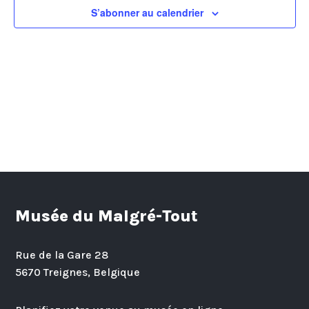
de
S’abonner au calendrier
vues
Évèn
Musée du Malgré-Tout
Rue de la Gare 28
5670 Treignes, Belgique