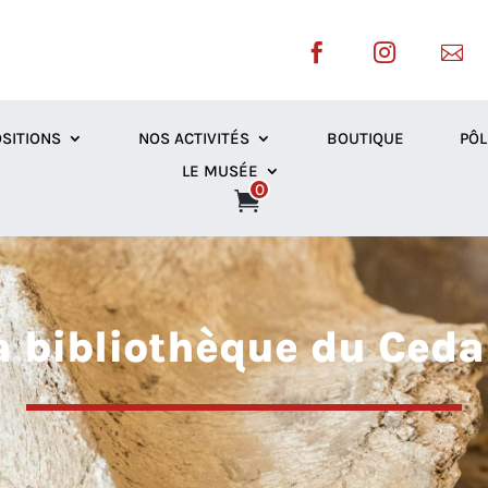



SITIONS
NOS ACTIVITÉS
BOUTIQUE
PÔL
LE MUSÉE
0
a bibliothèque du Ceda