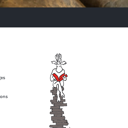
ges
ions