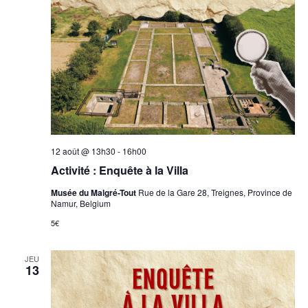
Évèn
12 août @ 13h30
-
16h00
Activité : Enquête à la Villa
Musée du Malgré-Tout
Rue de la Gare 28, Treignes, Province de
Namur, Belgium
5€
JEU
13