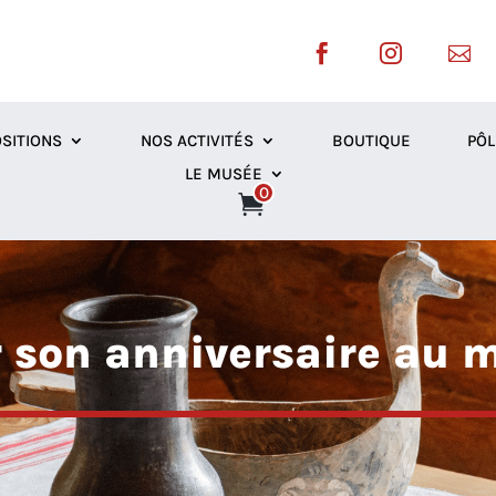



SITIONS
NOS ACTIVITÉS
BOUTIQUE
PÔL
LE MUSÉE
0
r son anniversaire au 