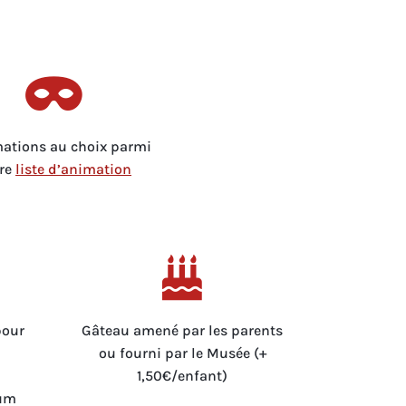

ations au choix parmi
re
liste d’animation

pour
Gâteau amené par les parents
ou fourni par le Musée (+
1,50€/enfant)
um